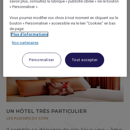
l’époque. Si ce n’est ce buste de Gainsbourg
savoir plus, consultez la rubrique « publicité ciblée » via le bouton
qui vous rappellera que Paris est aussi la
« Personnaliser ».
ville de l’irrévérence.
Vous pourrez modifier vos choix à tout moment en cliquant sur le
bouton « Personnaliser » accessible via le lien "Cookies" en bas
de page.
Plus d'informations
Nos partenaires
Personnaliser
Tout accepter
UN HÔTEL TRÈS PARTICULIER
LES PLAISIRS DU COIN