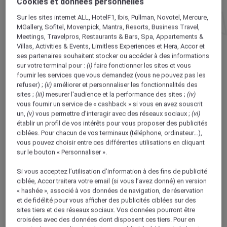
Cookies et données personnelles
Sur les sites internet ALL, HotelF1, Ibis, Pullman, Novotel, Mercure,
MGallery, Sofitel, Movenpick, Mantra, Resorts, Business Travel,
GOÛTEZ AUX PLAISIRS DE LA CAPITALE
Meetings, Travelpros, Restaurants & Bars, Spa, Appartements &
HÔTEL MERCURE PARIS GARE DE LYON OPÉRA BASTILLE
Villas, Activities & Events, Limitless Experiences et Hera,
Accor et
ses partenaires
souhaitent stocker ou accéder à des informations
Paris sera toujours Paris. Mais que serait
sur votre terminal pour :
(i)
faire fonctionner les sites et vous
Paris sans le baron Haussmann ? Grand
fournir les services que vous demandez (vous ne pouvez pas les
refuser) ;
(ii)
améliorer et personnaliser les fonctionnalités des
bâtisseur du XIXe siècle, celui qui voulait
sites ;
(iii)
mesurer l'audience et la performance des sites ;
(iv)
moderniser la capitale l’a métamorphosée à
vous fournir un service de « cashback » si vous en avez souscrit
tout jamais. Ses traces sont encore visibles
un,
(v)
vous permettre d'interagir avec des réseaux sociaux ;
(vi)
établir un profil de vos intérêts pour vous proposer des publicités
partout. Pour vous plonger dans le Paris
ciblées. Pour chacun de vos terminaux (téléphone, ordinateur…),
d’hier et d’aujourd’hui, passez les portes du
vous pouvez choisir entre ces différentes utilisations en cliquant
Mercure Paris Gare de Lyon, à la façade
sur le bouton « Personnaliser ».
haussmannienne. Dans un décor raffiné,
Si vous acceptez l’utilisation d’information à des fins de publicité
vous vous sentirez ici comme un « coq en
ciblée, Accor traitera votre email (si vous l’avez donné) en version
pâte ». Chambres à l’ambiance feutrée, bar
« hashée », associé à vos données de navigation, de réservation
et de fidélité pour vous afficher des publicités ciblées sur des
lounge d’esprit cabaret chic, vous goûterez
sites tiers et des réseaux sociaux. Vos données pourront être
aux plaisirs de la capitale tel un notable de
croisées avec des données dont disposent ces tiers. Pour en