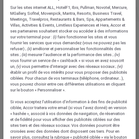
Sur les sites internet ALL, HotelF1, Ibis, Pullman, Novotel, Mercure,
MGallery, Sofitel, Movenpick, Mantra, Resorts, Business Travel,
PAR MONTS ET PAR VAUX
Meetings, Travelpros, Restaurants & Bars, Spa, Appartements &
Villas, Activities & Events, Limitless Experiences et Hera,
Accor et
HÔTEL MERCURE LYON CENTRE BEAUX-ARTS
ses partenaires
souhaitent stocker ou accéder à des informations
sur votre terminal pour :
(i)
faire fonctionner les sites et vous
La fameuse ville aux deux collines, troisième
fournir les services que vous demandez (vous ne pouvez pas les
ville de France, a aussi deux fleuves, le
refuser) ;
(ii)
améliorer et personnaliser les fonctionnalités des
Rhône et la Saône, qui ont la bonne idée de
sites ;
(iii)
mesurer l'audience et la performance des sites ;
(iv)
vous fournir un service de « cashback » si vous en avez souscrit
créer une presqu’île au charme fou. C’est là,
un,
(v)
vous permettre d'interagir avec des réseaux sociaux ;
(vi)
parmi les traboules, ces passages piétons
établir un profil de vos intérêts pour vous proposer des publicités
entre plusieurs immeubles typiques du
ciblées. Pour chacun de vos terminaux (téléphone, ordinateur…),
vieux Lyon, et les bouchons lyonnais qui
vous pouvez choisir entre ces différentes utilisations en cliquant
sur le bouton « Personnaliser ».
servent avec bonne humeur la gastronomie
locale, que se trouve l’immeuble du XIXe
Si vous acceptez l’utilisation d’information à des fins de publicité
siècle qui abrite aujourd’hui l’hôtel Mercure.
ciblée, Accor traitera votre email (si vous l’avez donné) en version
« hashée », associé à vos données de navigation, de réservation
Classé patrimoine mondial de l’Unesco en
et de fidélité pour vous afficher des publicités ciblées sur des
1995 comme tout le quartier de la place des
sites tiers et des réseaux sociaux. Vos données pourront être
Jacobins, il est idéalement placé pour être le
croisées avec des données dont disposent ces tiers. Pour en
savoir plus, consultez la rubrique « publicité ciblée » via le bouton