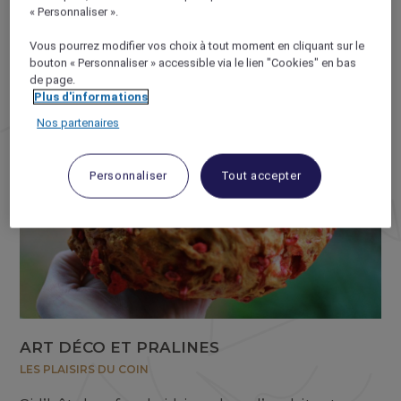
point de départ de vos balades sur les quais,
« Personnaliser ».
dans les boutiques ou les musées.
Vous pourrez modifier vos choix à tout moment en cliquant sur le
bouton « Personnaliser » accessible via le lien "Cookies" en bas
de page.
Plus d'informations
Nos partenaires
Personnaliser
Tout accepter
ART DÉCO ET PRALINES
LES PLAISIRS DU COIN