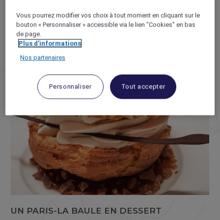
imprenable sur la mer. À quelques
kilomètres de là, ne ratez pas les marais
Vous pourrez modifier vos choix à tout moment en cliquant sur le
salants de Guérande.
bouton « Personnaliser » accessible via le lien "Cookies" en bas
de page.
Plus d'informations
Nos partenaires
Personnaliser
Tout accepter
UN PARIS-LA BAULE EN DESSERT