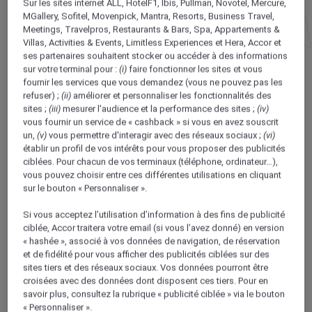
Sur les sites internet ALL, HotelF1, Ibis, Pullman, Novotel, Mercure,
MGallery, Sofitel, Movenpick, Mantra, Resorts, Business Travel,
Meetings, Travelpros, Restaurants & Bars, Spa, Appartements &
FACE À LA MER
Villas, Activities & Events, Limitless Experiences et Hera,
Accor et
ses partenaires
souhaitent stocker ou accéder à des informations
HÔTEL MERCURE LA BAULE MAJESTIC
sur votre terminal pour :
(i)
faire fonctionner les sites et vous
fournir les services que vous demandez (vous ne pouvez pas les
Neuf kilomètres de plage se déroulent sous
refuser) ;
(ii)
améliorer et personnaliser les fonctionnalités des
vos yeux. Même avec votre longue-vue, vous
sites ;
(iii)
mesurer l'audience et la performance des sites ;
(iv)
n’en voyez pas le bout. Bienvenue à La
vous fournir un service de « cashback » si vous en avez souscrit
un,
(v)
vous permettre d'interagir avec des réseaux sociaux ;
(vi)
Baule, station du littoral atlantique qui se
établir un profil de vos intérêts pour vous proposer des publicités
targue d’avoir la plus longue baie d’Europe.
ciblées. Pour chacun de vos terminaux (téléphone, ordinateur…),
C’est là la seule vanité qu’elle se permet. Car
vous pouvez choisir entre ces différentes utilisations en cliquant
sur le bouton « Personnaliser ».
ici, même les people se font discrets. L’océan
est l’unique star et se découvre à pied, à
Si vous acceptez l’utilisation d’information à des fins de publicité
cheval ou sur un voilier. Pour ne pas perdre
ciblée, Accor traitera votre email (si vous l’avez donné) en version
une goutte de ce spectacle, embarquez au
« hashée », associé à vos données de navigation, de réservation
et de fidélité pour vous afficher des publicités ciblées sur des
Mercure La Baule Majestic. En bord de
sites tiers et des réseaux sociaux. Vos données pourront être
plage, cet hôtel de style Art déco
croisées avec des données dont disposent ces tiers. Pour en
entièrement rénové offre une vue
savoir plus, consultez la rubrique « publicité ciblée » via le bouton
« Personnaliser ».