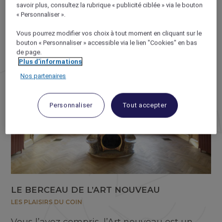
savoir plus, consultez la rubrique « publicité ciblée » via le bouton
l’élégant hôtel Mercure, en plein centre-ville.
« Personnaliser ».
Vous pourrez modifier vos choix à tout moment en cliquant sur le
bouton « Personnaliser » accessible via le lien "Cookies" en bas
de page.
Plus d'informations
Nos partenaires
Personnaliser
Tout accepter
LE BERCEAU DE L’ART NOUVEAU
LES PLAISIRS DU COIN
Vous l’avez compris, l’Art nouveau est un