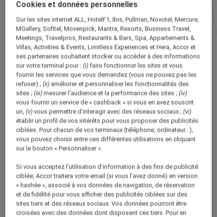
Cookies et données personnelles
Sur les sites internet ALL, HotelF1, Ibis, Pullman, Novotel, Mercure,
LA PLUS BELLE PLACE D’EUROPE
MGallery, Sofitel, Movenpick, Mantra, Resorts, Business Travel,
Meetings, Travelpros, Restaurants & Bars, Spa, Appartements &
HÔTEL MERCURE NANCY CENTRE PLACE STANISLAS
Villas, Activities & Events, Limitless Experiences et Hera,
Accor et
ses partenaires
souhaitent stocker ou accéder à des informations
Station thermale urbaine, centre
sur votre terminal pour :
(i)
faire fonctionner les sites et vous
universitaire dynamique, berceau de l’Art
fournir les services que vous demandez (vous ne pouvez pas les
nouveau, pôle de santé en Europe, ancienne
refuser) ;
(ii)
améliorer et personnaliser les fonctionnalités des
sites ;
(iii)
mesurer l'audience et la performance des sites ;
(iv)
cité fortifiée au charme indéniable… Qu’est-
vous fournir un service de « cashback » si vous en avez souscrit
ce que Nancy, la perle de la Lorraine, ne sait
un,
(v)
vous permettre d'interagir avec des réseaux sociaux ;
(vi)
pas faire ? Vous découvrez son dynamisme
établir un profil de vos intérêts pour vous proposer des publicités
ciblées. Pour chacun de vos terminaux (téléphone, ordinateur…),
et son histoire au fil de vos balades entre la
vous pouvez choisir entre ces différentes utilisations en cliquant
fameuse place Stanislas, réputée l’une des
sur le bouton « Personnaliser ».
plus belles d’Europe, le parc de la Pépinière
et le musée des Beaux-Arts de Nancy qui
Si vous acceptez l’utilisation d’information à des fins de publicité
ciblée, Accor traitera votre email (si vous l’avez donné) en version
consacre une galerie à Jean Prouvé, l’enfant
« hashée », associé à vos données de navigation, de réservation
d’adoption de la ville. Après une journée de
et de fidélité pour vous afficher des publicités ciblées sur des
découverte vous serez bien content de
sites tiers et des réseaux sociaux. Vos données pourront être
croisées avec des données dont disposent ces tiers. Pour en
retrouver votre confortable chambre de