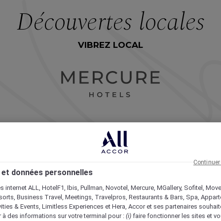
Découvertes locales
VIBREZ LOCAL
BEAUTÉ NORDIQU
Continuer
 et données personnelles
es internet ALL, HotelF1, Ibis, Pullman, Novotel, Mercure, MGallery, Sofitel, Mov
sorts, Business Travel, Meetings, Travelpros, Restaurants & Bars, Spa, Appar
ivities & Events, Limitless Experiences et Hera,
Accor et ses partenaires
souhait
SE FONDRE
 à des informations sur votre terminal pour :
(i)
faire fonctionner les sites et vo