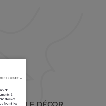
E
 sans accepter →
enpick,
tements &
ent stocker
 DANS LE DÉCOR
us fournir les