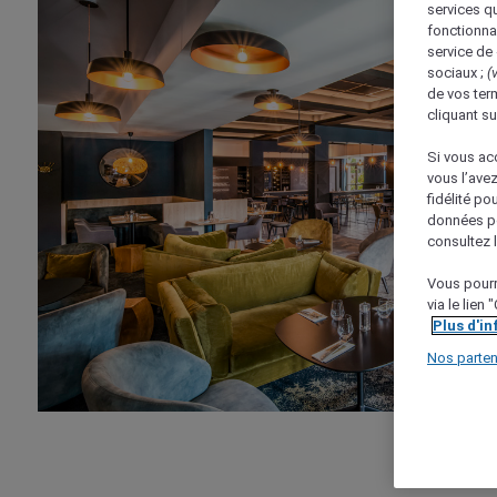
services q
fonctionnal
service de
sociaux ;
(v
de vos term
cliquant su
Si vous acc
vous l’ave
fidélité po
données po
consultez l
Vous pourr
via le lien
Plus d'i
Nos parten