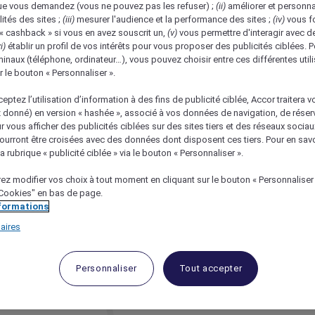
ue vous demandez (vous ne pouvez pas les refuser) ;
(ii)
améliorer et personnal
ités des sites ;
(iii)
mesurer l'audience et la performance des sites ;
(iv)
vous fo
HÔTEL MERCURE LIL
 « cashback » si vous en avez souscrit un,
(v)
vous permettre d'interagir avec d
i)
établir un profil de vos intérêts pour vous proposer des publicités ciblées. 
Dans le Nord, on ne d
inaux (téléphone, ordinateur…), vous pouvez choisir entre ces différentes util
r le bouton « Personnaliser ».
tout de suite un te
découverte de sa cap
eptez l’utilisation d’information à des fins de publicité ciblée, Accor traitera vo
ancien et sa citadel
z donné) en version « hashée », associé à vos données de navigation, de réser
ur vous afficher des publicités ciblées sur des sites tiers et des réseaux socia
accessible en tram, 
urront être croisées avec des données dont disposent ces tiers. Pour en savo
Marcq-en-Barœul. En
a rubrique « publicité ciblée » via le bouton « Personnaliser ».
avec goût dispose d
ez modifier vos choix à tout moment en cliquant sur le bouton « Personnaliser
d’un bar-restaurant a
 "Cookies" en bas de page.
Nord, assister à un
nformations
les œuvres d’art mo
aires
de là.
Personnaliser
Tout accepter